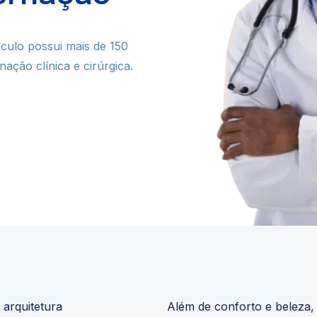
Saúde
rculo possui mais de 150
para sua saúde. O Círculo
nação clínica e cirúrgica.
presariais!
 arquitetura
Além de conforto e beleza,