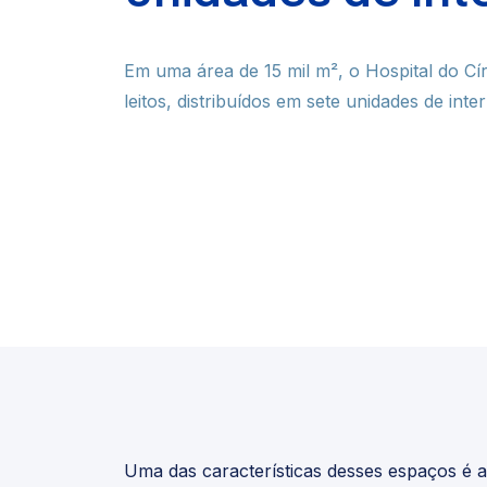
Planos de 
Em uma área de 15 mil m², o Hospital do Cí
Completo para você, essencial 
leitos, distribuídos em sete unidades de inter
oferece os melhores planos em
Planos para empresas
Uma das características desses espaços é a