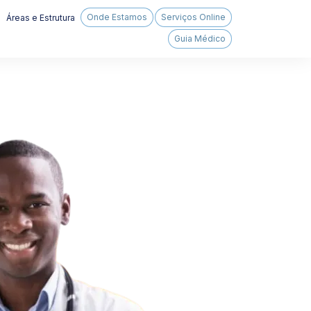
Onde Estamos
Serviços Online
Áreas e Estrutura
Guia Médico
aúde
balho
Vacinas
Check-up