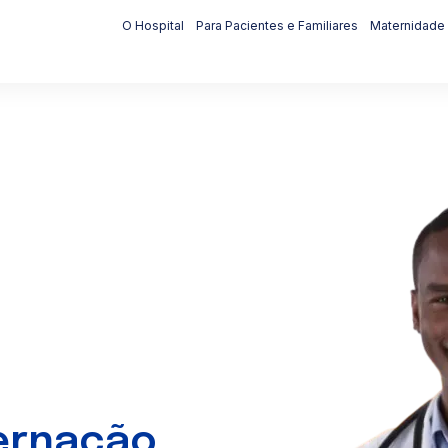
O Hospital
Para Pacientes e Familiares
Maternidade
a um cliente Círculo S
lógicos
Saúde Ocupacional
Acidente de Tra
ternação