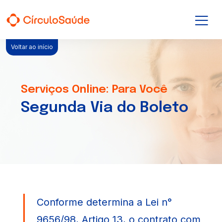
Seja um cliente
Voltar ao início
Serviços Online
Círculo Saúde
Guia Médico
Serviços Online: Para Você
Segunda Via do Boleto
Planos de Saúde
Planos Odontológicos
Planos de Saúde
Conforme determina a Lei n°
Completo para você, essencial para sua saúde. O Círculo
9656/98, Artigo 13, o contrato com