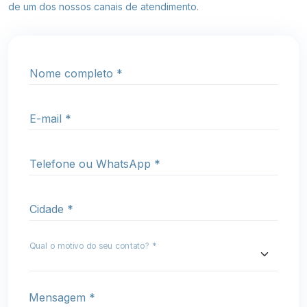
oferece os melhores planos empresariais!
de um dos nossos canais de atendimento.
Onde
Planos para empresas
Estamos
Nome completo *
Serviços
Online
E-mail *
Fale
Conosco
Telefone ou WhatsApp *
Cidade *
Qual o motivo do seu contato? *
Mensagem *