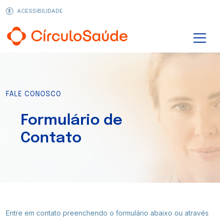
ACESSIBILIDADE
Seja um cliente
Quem Somos
Círculo Saúde
Infraestrutura
FALE CONOSCO
Formulário de
Blog
Planos de Saúde
Planos Odontológicos
Contato
Transparência
Planos de Saúde
Seja Cliente
Completo para você, essencial para sua saúde. O Círculo
Entre em contato preenchendo o formulário abaixo ou através
Guia Médico