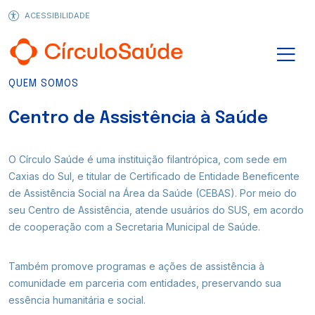
ACESSIBILIDADE
Seja um cliente
Quem Somos
Círculo Saúde
QUEM SOMOS
Centro de Assistência à Saúde
Infraestrutura
O Círculo Saúde é uma instituição filantrópica, com sede em
Blog
Planos de Saúde
Planos Odontológicos
Caxias do Sul, e titular de Certificado de Entidade Beneficente
de Assistência Social na Área da Saúde (CEBAS). Por meio do
seu Centro de Assistência, atende usuários do SUS, em acordo
Transparência
de cooperação com a Secretaria Municipal de Saúde.
Planos de Saúde
Também promove programas e ações de assistência à
Seja Cliente
comunidade em parceria com entidades, preservando sua
essência humanitária e social.
Completo para você, essencial para sua saúde. O Círculo
Guia Médico