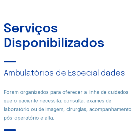
oferece os melhores planos empresariais!
Onde
Planos para empresas
Estamos
Serviços
Disponibilizados
Serviços
Online
Fale
Ambulatórios de Especialidades
Conosco
Foram organizados para oferecer a linha de cuidados
que o paciente necessita: consulta, exames de
laboratório ou de imagem, cirurgias, acompanhamento
pós-operatório e alta.