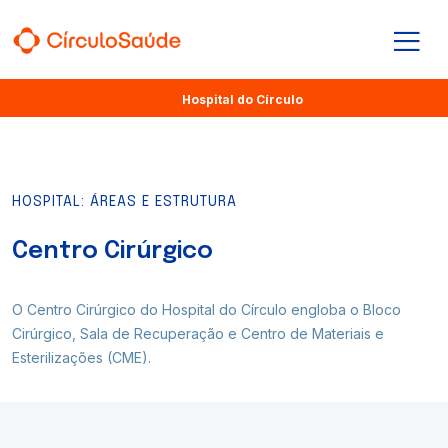
Seja um cliente
Voltar ao início
Hospital do Círculo
O Hospital
Círculo Saúde
Para Pacientes e Familiares
HOSPITAL: ÁREAS E ESTRUTURA
Maternidade
Planos de Saúde
Planos Odontológicos
Centro Cirúrgico
Áreas e Estrutura
O Centro Cirúrgico do Hospital do Círculo engloba o Bloco
Cirúrgico, Sala de Recuperação e Centro de Materiais e
Esterilizações (CME).
Onde Estamos
Planos de Saúde
Serviços Online
Completo para você, essencial para sua saúde. O Círculo